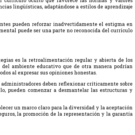
n currículo oculto que favorece las normas y valores
cias lingüísticas, adaptándose a estilos de aprendizaje
centes pueden reforzar inadvertidamente el estigma en
 mental puede ser una parte no reconocida del currículo
tegias es la retroalimentación regular y abierta de los
os del ambiente educativo que de otra manera podrían
odos al expresar sus opiniones honestas.
 y administradores deben reflexionar críticamente sobre
erlo, pueden comenzar a desmantelar las estructuras y
lecer un marco claro para la diversidad y la aceptación
eguros, la promoción de la representación y la garantía