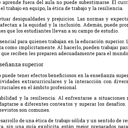
 aprende fuera del aula no puede subestimarse. El curr
 trabajo en equipo, la ética de trabajo y la resiliencia.
petuar desigualdades y prejuicios. Las normas y expect
 afectan a la equidad y la inclusión. Además, puede pr
ues que los estudiantes llevan a su campo de estudio.
esencial para quienes trabajan en la educación superior.
ta como implícitamente. Al hacerlo, pueden trabajar pa
s que reciben les preparen adecuadamente para el mundo 
enseñanza superior
to puede tener efectos beneficiosos en la enseñanza super
tividades extracurriculares y la interacción con diver
ruciales en el ámbito profesional.
bilidad y la resiliencia. Al enfrentarse a situacione
daptarse a diferentes contextos y superar los desafíos.
previstos son comunes.
arrollo de una ética de trabajo sólida y un sentido de r
 sin una guía explícita, están mejor preparados para 