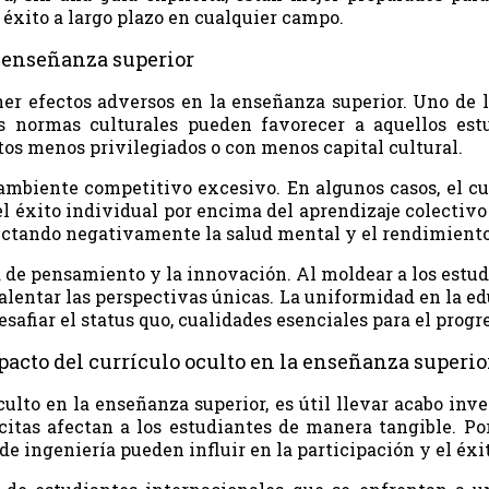
 éxito a largo plazo en cualquier campo.
a enseñanza superior
ener efectos adversos en la enseñanza superior. Uno de 
s normas culturales pueden favorecer a aquellos est
tos menos privilegiados o con menos capital cultural.
mbiente competitivo excesivo. En algunos casos, el cu
r el éxito individual por encima del aprendizaje colectiv
afectando negativamente la salud mental y el rendimient
d de pensamiento y la innovación. Al moldear a los estud
desalentar las perspectivas únicas. La uniformidad en la 
safiar el status quo, cualidades esenciales para el prog
acto del currículo oculto en la enseñanza superio
lto en la enseñanza superior, es útil llevar acabo inves
citas afectan a los estudiantes de manera tangible. Po
 ingeniería pueden influir en la participación y el éxit